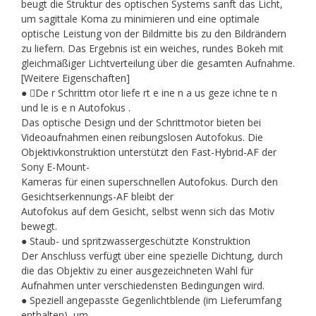
beugt die Struktur des optischen Systems sanft das Licht,
um sagittale Koma zu minimieren und eine optimale
optische Leistung von der Bildmitte bis zu den Bildrändern
zu liefern. Das Ergebnis ist ein weiches, rundes Bokeh mit
gleichmäßiger Lichtverteilung über die gesamten Aufnahme.
[Weitere Eigenschaften]
● De r Schrittm otor liefe rt e ine n a us geze ichne te n
und le is e n Autofokus .
Das optische Design und der Schrittmotor bieten bei
Videoaufnahmen einen reibungslosen Autofokus. Die
Objektivkonstruktion unterstützt den Fast-Hybrid-AF der
Sony E-Mount-
Kameras für einen superschnellen Autofokus. Durch den
Gesichtserkennungs-AF bleibt der
Autofokus auf dem Gesicht, selbst wenn sich das Motiv
bewegt.
● Staub- und spritzwassergeschützte Konstruktion
Der Anschluss verfügt über eine spezielle Dichtung, durch
die das Objektiv zu einer ausgezeichneten Wahl für
Aufnahmen unter verschiedensten Bedingungen wird.
● Speziell angepasste Gegenlichtblende (im Lieferumfang
enthalten), um