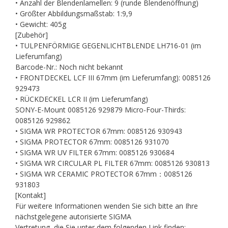
• Anzahl der Blendenlamellen: 9 (runde Blendenöffnung)
• Größter Abbildungsmaßstab: 1:9,9
• Gewicht: 405g
[Zubehör]
• TULPENFÖRMIGE GEGENLICHTBLENDE LH716-01 (im
Lieferumfang)
Barcode-Nr.: Noch nicht bekannt
• FRONTDECKEL LCF III 67mm (im Lieferumfang): 0085126
929473
• RÜCKDECKEL LCR II (im Lieferumfang)
SONY-E-Mount 0085126 929879 Micro-Four-Thirds:
0085126 929862
• SIGMA WR PROTECTOR 67mm: 0085126 930943
• SIGMA PROTECTOR 67mm: 0085126 931070
• SIGMA WR UV FILTER 67mm: 0085126 930684
• SIGMA WR CIRCULAR PL FILTER 67mm: 0085126 930813
• SIGMA WR CERAMIC PROTECTOR 67mm：0085126
931803
[Kontakt]
Für weitere Informationen wenden Sie sich bitte an Ihre
nächstgelegene autorisierte SIGMA
Vertretung, die Sie unter dem folgenden Link finden: