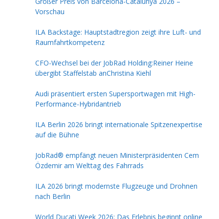
Großer Preis von Barcelona-Catalunya 2026 –
Vorschau
ILA Backstage: Hauptstadtregion zeigt ihre Luft- und
Raumfahrtkompetenz
CFO-Wechsel bei der JobRad Holding:Reiner Heine
übergibt Staffelstab anChristina Kiehl
Audi präsentiert ersten Supersportwagen mit High-
Performance-Hybridantrieb
ILA Berlin 2026 bringt internationale Spitzenexpertise
auf die Bühne
JobRad® empfängt neuen Ministerpräsidenten Cem
Özdemir am Welttag des Fahrrads
ILA 2026 bringt modernste Flugzeuge und Drohnen
nach Berlin
World Ducati Week 2026: Das Erlebnis beginnt online