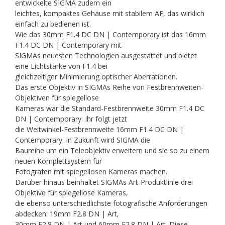
entwickelte SIGMA zudem ein
leichtes, kompaktes Gehäuse mit stabilem AF, das wirklich
einfach zu bedienen ist.
Wie das 30mm F1.4 DC DN | Contemporary ist das 16mm
F1.4 DC DN | Contemporary mit
SIGMAs neuesten Technologien ausgestattet und bietet
eine Lichtstärke von F1.4 bei
gleichzeitiger Minimierung optischer Aberrationen.
Das erste Objektiv in SIGMAs Reihe von Festbrennweiten-
Objektiven für spiegellose
Kameras war die Standard-Festbrennweite 30mm F1.4 DC
DN | Contemporary. Ihr folgt jetzt
die Weitwinkel-Festbrennweite 16mm F1.4 DC DN |
Contemporary. In Zukunft wird SIGMA die
Baureihe um ein Teleobjektiv erweitern und sie so zu einem
neuen Komplettsystem für
Fotografen mit spiegellosen Kameras machen.
Darüber hinaus beinhaltet SIGMAs Art-Produktlinie drei
Objektive für spiegellose Kameras,
die ebenso unterschiedlichste fotografische Anforderungen
abdecken: 19mm F2.8 DN | Art,
30mm F2.8 DN | Art und 60mm F2.8 DN | Art. Diese