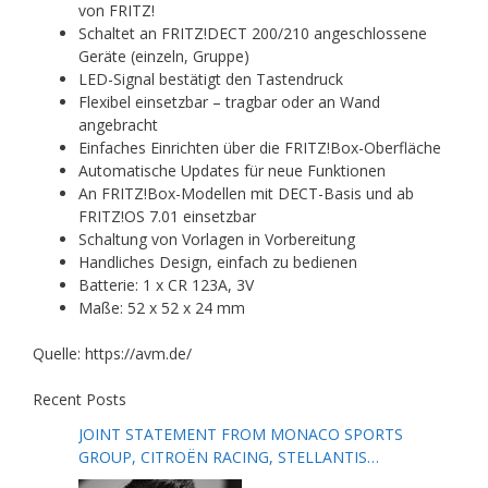
von FRITZ!
Schaltet an FRITZ!DECT 200/210 angeschlossene
Geräte (einzeln, Gruppe)
LED-Signal bestätigt den Tastendruck
Flexibel einsetzbar – tragbar oder an Wand
angebracht
Einfaches Einrichten über die FRITZ!Box-Oberfläche
Automatische Updates für neue Funktionen
An FRITZ!Box-Modellen mit DECT-Basis und ab
FRITZ!OS 7.01 einsetzbar
Schaltung von Vorlagen in Vorbereitung
Handliches Design, einfach zu bedienen
Batterie: 1 x CR 123A, 3V
Maße: 52 x 52 x 24 mm
Quelle: https://avm.de/
Recent Posts
JOINT STATEMENT FROM MONACO SPORTS
GROUP, CITROËN RACING, STELLANTIS
MOTORSPORT, FORMULA E AND THE FIA