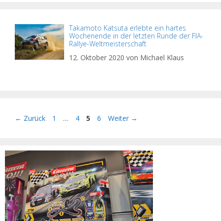
Takamoto Katsuta erlebte ein hartes
Wochenende in der letzten Runde der FIA-
Rallye-Weltmeisterschaft
12. Oktober 2020
von
Michael Klaus
Seite
Seite
Seite
Seite
←
Zurück
1
…
4
5
6
Weiter
→