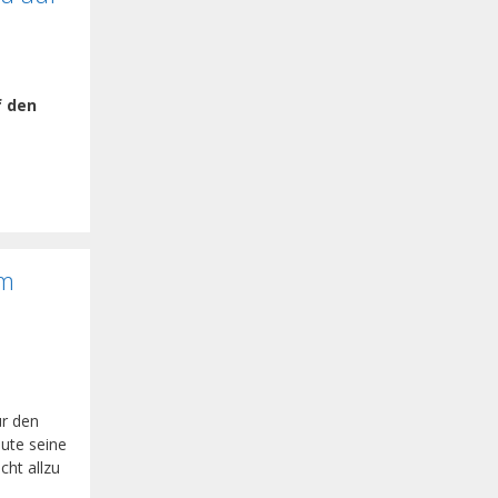
f den
am
r den
eute seine
cht allzu