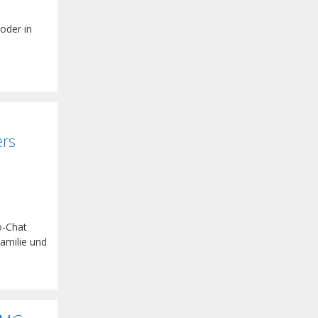
oder in
ers
o-Chat
Familie und