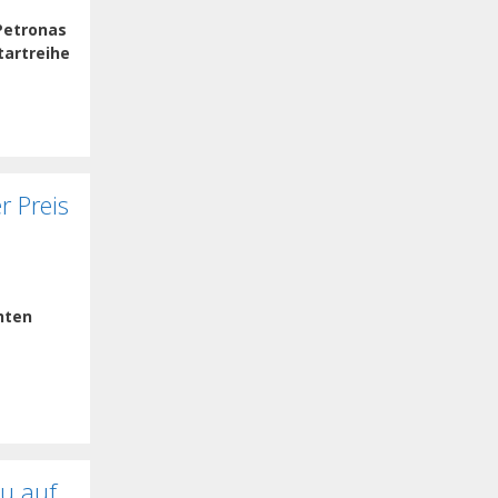
Petronas
tartreihe
r Preis
hten
au auf