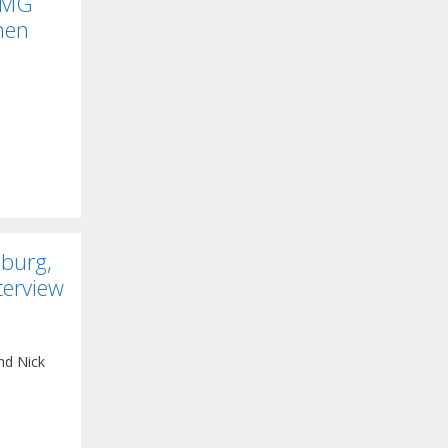
-AMG
nen
sburg,
terview
nd Nick