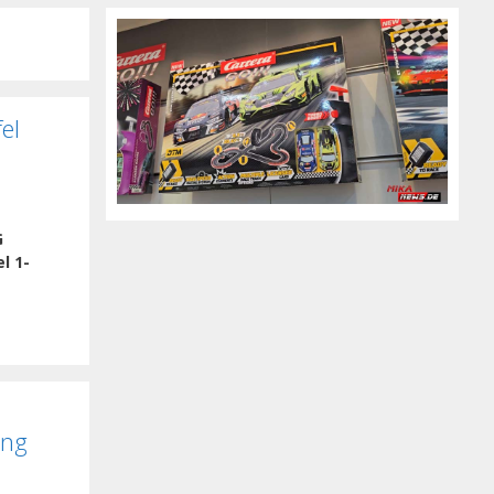
el
G
l 1-
ing