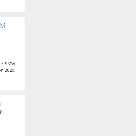
TM
die BMW
on 2020.
rn
en