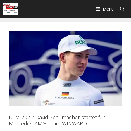
Zum
Menü
Inhalt
springen
DTM 2022: David Schumacher startet für
Mercedes-AMG Team WINWARD