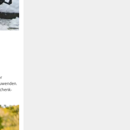
er
zuwenden.
schenk-