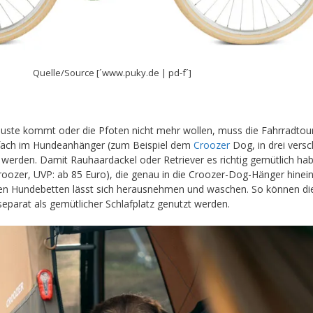
Quelle/Source [´www.puky.de | pd-f´]
Puste kommt oder die Pfoten nicht mehr wollen, muss die Fahrradtour
nfach im Hundeanhänger (zum Beispiel dem
Croozer
Dog, in drei vers
t werden. Damit Rauhaardackel oder Retriever es richtig gemütlich hab
roozer, UVP: ab 85 Euro), die genau in die Croozer-Dog-Hänger hinei
gen Hundebetten lässt sich herausnehmen und waschen. So können di
separat als gemütlicher Schlafplatz genutzt werden.