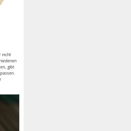
 nicht
chiedenen
en, gibt
npassen.
e