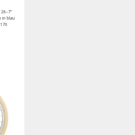
 26–7“
 in blau
 170