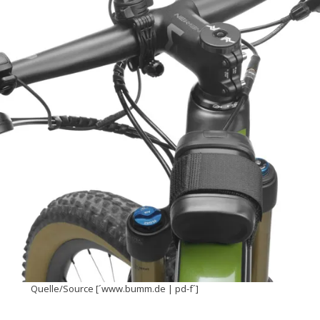
Quelle/Source [´www.bumm.de | pd-f´]