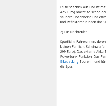
Es sieht schick aus und ist m
425 Euro) macht so schon den
saubere Hosenbeine und effizi
und Reflektoren runden das S
2) Für Nachteulen
Sportliche Fahrer:innen, dere
kleinen Fernlicht-Scheinwerfe
299 Euro). Das externe Akku-P
Powerbank-Funktion. Das Fernl
Bikepacking
-Touren – und häl
die Spur.