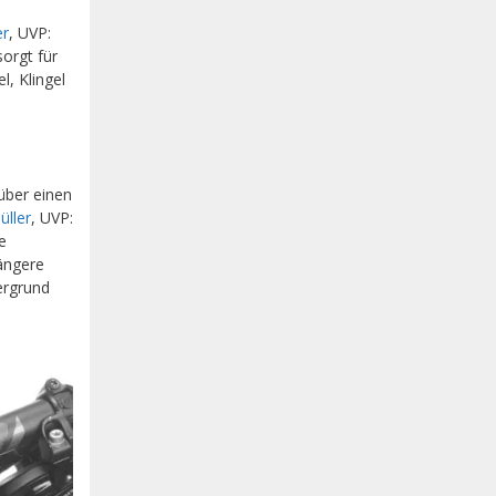
er
, UVP:
orgt für
, Klingel
über einen
ller
, UVP:
e
ängere
ergrund