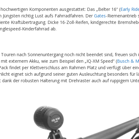
it hochwertigen Komponenten ausgestattet: Das „Belter 16“ (
Early Rid
 Jüngsten richtig Lust aufs Fahrradfahren. Der
Gates
-Riemenantrieb s
ente Kraftübertragung. Dicke 16-Zoll-Reifen, kindgerechte Bremshebel
inglespeed-Kinderfahrrad ab.
n Touren nach Sonnenuntergang noch nicht beendet sind, freuen sich 
r mit externem Akku, wie zum Beispiel den „IQ-XM Speed“ (
Busch & Mü
ack findet per Klettverschluss am Rahmen Platz und verfügt über ein
icht eignet sich aufgrund seiner guten Ausleuchtung besonders für l
t dank der robusten Halterung mit Drehraster auch auf ruppigem Unt