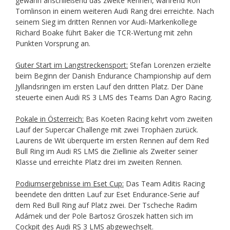
gewann anschließend das zweite Rennen, während Ron
Tomlinson in einem weiteren Audi Rang drei erreichte. Nach
seinem Sieg im dritten Rennen vor Audi-Markenkollege
Richard Boake führt Baker die TCR-Wertung mit zehn
Punkten Vorsprung an.
Guter Start im Langstreckensport:
Stefan Lorenzen erzielte
beim Beginn der Danish Endurance Championship auf dem
Jyllandsringen im ersten Lauf den dritten Platz. Der Däne
steuerte einen Audi RS 3 LMS des Teams Dan Agro Racing.
Pokale in Österreich:
Bas Koeten Racing kehrt vom zweiten
Lauf der Supercar Challenge mit zwei Trophäen zurück.
Laurens de Wit überquerte im ersten Rennen auf dem Red
Bull Ring im Audi RS LMS die Ziellinie als Zweiter seiner
Klasse und erreichte Platz drei im zweiten Rennen.
Podiumsergebnisse im Eset Cup:
Das Team Aditis Racing
beendete den dritten Lauf zur Eset Endurance-Serie auf
dem Red Bull Ring auf Platz zwei. Der Tscheche Radim
Adámek und der Pole Bartosz Groszek hatten sich im
Cockpit des Audi RS 3 LMS abgewechselt.