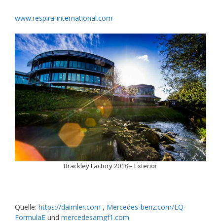
www.respira-international.com
Brackley Factory 2018 – Exterior
Quelle:
https://daimler.com
,
Mercedes-benz.com/EQ-
FormulaE
und
mercedesamgf1.com