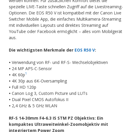
werden können. Für zusätzlichen Komfort bietet die
spezielle LIVE-Taste schnellen Zugriff auf die Livestreaming-
Optionen. Die EOS R50 V ist kompatibel mit der Canon Live
Switcher Mobile App, die einfaches Multikamera-Streaming
mit individuellen Layouts und direktes Streaming auf
YouTube oder Facebook ermöglicht – alles vom Mobilgerät
aus.
Die wichtigsten Merkmale der
EOS R50 V
:
•
Verwendung von RF- und RF-S- Wechselobjektiven
•
24 MP APS-C-Sensor
1
•
4K 60p
•
4K 30p aus 6K-Oversampling
•
Full HD 120p
•
Canon Log 3, Custom Picture und LUTs
•
Dual Pixel CMOS Autofokus II
•
2,4 GHz & 5 GHz WLAN
RF-S 14-30mm F4-6.3 IS STM PZ Objektivs: Ein
kompaktes Ultraweitwinkel-Zoomobjektiv mit
integriertem Power Zoom