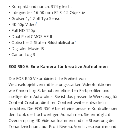
•
Kompakt und nur ca. 374 g leicht
•
Integriertes 16-50 mm F2.8-4.5 Objektiv
•
Großer 1,4-Zoll-Typ Sensor
1
•
4K 60p Video
•
Full HD 120p
•
Dual Pixel CMOS AF II
2
•
Optischer 5-Stufen-Bildstabilisator
•
Digitaler Movie IS
•
Canon Log 3
EOS R50 V: Eine Kamera für kreative Aufnahmen
Die EOS R50 V kombiniert die Freiheit von
Wechselobjektiven mit leistungsstarken Videofunktionen
wie Canon Log 3, benutzerdefinierten Farbprofilen und
intelligentem Autofokus. Sie ist das passende Werkzeug für
Content Creator, die ihren Content weiter entwickeln
möchten. Die EOS R50 V bietet eine bessere Kontrolle über
den Look der hochwertigen Aufnahmen. Sie ermöglicht
Oversampling-4K-Videoaufnahmen und die Steuerung der
Tonaufzeichnung auf Profi-Niveau. Von Livestreaming und