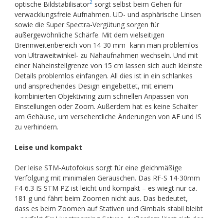
2
optische Bildstabilisator
sorgt selbst beim Gehen für
verwacklungsfreie Aufnahmen. UD- und asphärische Linsen
sowie die Super Spectra-Vergütung sorgen für
außergewöhnliche Schärfe. Mit dem vielseitigen
Brennweitenbereich von 14-30 mm- kann man problemlos
von Ultraweitwinkel- zu Nahaufnahmen wechseln. Und mit
einer Naheinstellgrenze von 15 cm lassen sich auch kleinste
Details problemlos einfangen. All dies ist in ein schlankes
und ansprechendes Design eingebettet, mit einem
kombinierten Objektivring zum schnellen Anpassen von
Einstellungen oder Zoom. Außerdem hat es keine Schalter
am Gehäuse, um versehentliche Änderungen von AF und IS
zu verhindern.
Leise und kompakt
Der leise STM-Autofokus sorgt für eine gleichmäßige
Verfolgung mit minimalen Geräuschen. Das RF-S 14-30mm
F4-6.3 IS STM PZ ist leicht und kompakt – es wiegt nur ca.
181 g und fährt beim Zoomen nicht aus. Das bedeutet,
dass es beim Zoomen auf Stativen und Gimbals stabil bleibt