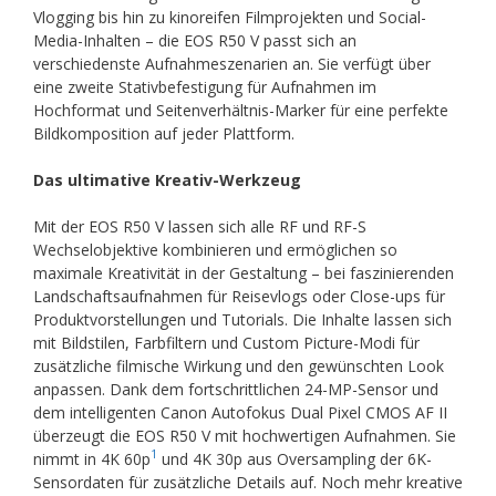
Vlogging bis hin zu kinoreifen Filmprojekten und Social-
Media-Inhalten – die EOS R50 V passt sich an
verschiedenste Aufnahmeszenarien an. Sie verfügt über
eine zweite Stativbefestigung für Aufnahmen im
Hochformat und Seitenverhältnis-Marker für eine perfekte
Bildkomposition auf jeder Plattform.
Das ultimative Kreativ-Werkzeug
Mit der EOS R50 V lassen sich alle RF und RF-S
Wechselobjektive kombinieren und ermöglichen so
maximale Kreativität in der Gestaltung – bei faszinierenden
Landschaftsaufnahmen für Reisevlogs oder Close-ups für
Produktvorstellungen und Tutorials. Die Inhalte lassen sich
mit Bildstilen, Farbfiltern und Custom Picture-Modi für
zusätzliche filmische Wirkung und den gewünschten Look
anpassen. Dank dem fortschrittlichen 24-MP-Sensor und
dem intelligenten Canon Autofokus Dual Pixel CMOS AF II
überzeugt die EOS R50 V mit hochwertigen Aufnahmen. Sie
1
nimmt in 4K 60p
und 4K 30p aus Oversampling der 6K-
Sensordaten für zusätzliche Details auf. Noch mehr kreative