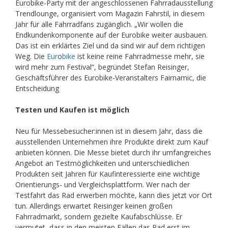
Eurobike-Party mit der angeschlossenen Fahrradausstellung
Trendlounge, organisiert vom Magazin Fahrstil, in diesem
Jahr für alle Fahrradfans zugänglich. „Wir wollen die
Endkundenkomponente auf der Eurobike weiter ausbauen.
Das ist ein erklärtes Ziel und da sind wir auf dem richtigen
Weg. Die
Eur
o
bike
ist keine reine Fahrradmesse mehr, sie
wird mehr zum Festival“, begründet Stefan Reisinger,
Geschäftsführer des Eurobike-Veranstalters Fairnamic, die
Entscheidung
Testen und Kaufen ist möglich
Neu für Messebesucher:innen ist in diesem Jahr, dass die
ausstellenden Unternehmen ihre Produkte direkt zum Kauf
anbieten können. Die Messe bietet durch ihr umfangreiches
Angebot an Testmöglichkeiten und unterschiedlichen
Produkten seit Jahren für Kaufinteressierte eine wichtige
Orientierungs- und Vergleichsplattform. Wer nach der
Testfahrt das Rad erwerben möchte, kann dies jetzt vor Ort
tun. Allerdings erwartet Reisinger keinen großen
Fahrradmarkt, sondern gezielte Kaufabschlüsse. Er
vermutet, dass in den meisten Fällen das Rad erst im