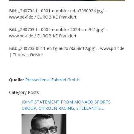
Bild: „240704-fc-0001-eurobike-nd-p7030924.jpg“ –
www.pd-f.de / EUROBIKE Frankfurt
Bild: „240703-fc-0004-eurobike-2024-sm-341.jpg“ –
www.pd-f.de / EUROBIKE Frankfurt
Bild: „240703-0011-eb-tg-a62b78a58c12.jpg“ – www.pd-f.de
| Thomas Geisler
Quelle:
Pressedienst Fahrrad GmbH
Category Posts
JOINT STATEMENT FROM MONACO SPORTS
GROUP, CITROËN RACING, STELLANTIS
MOTORSPORT, FORMULA E AND THE FIA