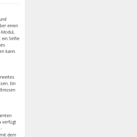
 und
ber einen
-Modul,
ein Selfie
hes
en kann.
erweites
sen. Ein
ltnissen
samten
 verfügt
-
 mit dem