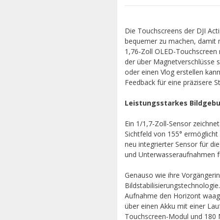
Die Touchscreens der DJI Act
bequemer zu machen, damit ma
1,76-Zoll OLED-Touchscreen 
der über Magnetverschlüsse si
oder einen Vlog erstellen kan
Feedback für eine präzisere S
Leistungsstarkes Bildge
Ein 1/1,7-Zoll-Sensor zeichnet
Sichtfeld von 155° ermöglic
neu integrierter Sensor für d
und Unterwasseraufnahmen für
Genauso wie ihre Vorgängerin 
Bildstabilisierungstechnologi
Aufnahme den Horizont waager
über einen Akku mit einer Lau
Touchscreen-Modul und 180 