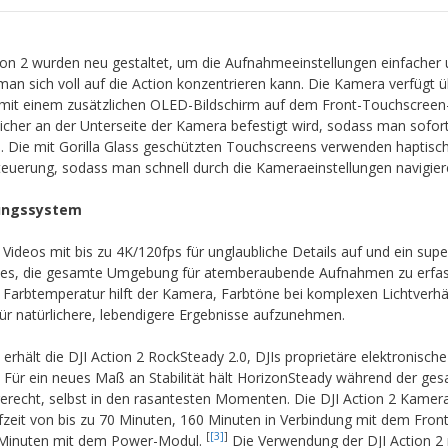
ion 2 wurden neu gestaltet, um die Aufnahmeeinstellungen einfacher
n sich voll auf die Action konzentrieren kann. Die Kamera verfügt ü
mit einem zusätzlichen OLED-Bildschirm auf dem Front-Touchscreen
cher an der Unterseite der Kamera befestigt wird, sodass man sofort 
n. Die mit Gorilla Glass geschützten Touchscreens verwenden haptisc
teuerung, sodass man schnell durch die Kameraeinstellungen navigier
bungssystem
 Videos mit bis zu 4K/120fps für unglaubliche Details auf und ein sup
ht es, die gesamte Umgebung für atemberaubende Aufnahmen zu erfas
ie Farbtemperatur hilft der Kamera, Farbtöne bei komplexen Lichtverhä
 natürlichere, lebendigere Ergebnisse aufzunehmen.
erhält die DJI Action 2 RockSteady 2.0, DJIs proprietäre elektronische
e. Für ein neues Maß an Stabilität hält HorizonSteady während der ge
echt, selbst in den rasantesten Momenten. Die DJI Action 2 Kamera
fzeit von bis zu 70 Minuten, 160 Minuten in Verbindung mit dem Front
[
[3]
]
Minuten mit dem Power-Modul.
Die Verwendung der DJI Action 2