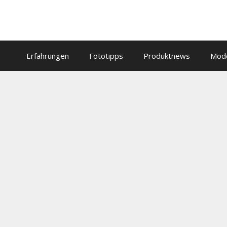
Zum
Inhalt
springen
Erfahrungen
Fototipps
Produktnews
Mod