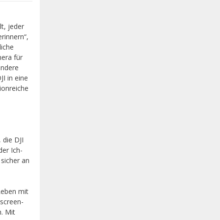
t, jeder
rinnern“,
liche
era für
andere
I in eine
ionreiche
die DJI
er Ich-
sicher an
Leben mit
hscreen-
. Mit