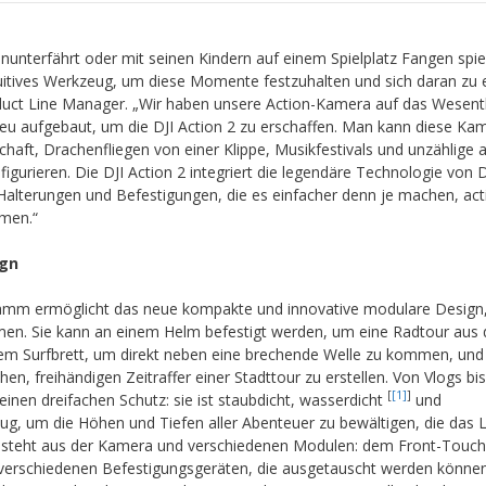
nunterfährt oder mit seinen Kindern auf einem Spielplatz Fangen spiel
tuitives Werkzeug, um diese Momente festzuhalten und sich daran zu e
oduct Line Manager. „Wir haben unsere Action-Kamera auf das Wesent
eu aufgebaut, um die DJI Action 2 zu erschaffen. Man kann diese Kam
haft, Drachenfliegen von einer Klippe, Musikfestivals und unzählige 
urieren. Die DJI Action 2 integriert die legendäre Technologie von DJ
Halterungen und Befestigungen, die es einfacher denn je machen, act
men.“
ign
amm ermöglicht das neue kompakte und innovative modulare Design, 
men. Sie kann an einem Helm befestigt werden, um eine Radtour aus d
nem Surfbrett, um direkt neben eine brechende Welle zu kommen, und 
n, freihändigen Zeitraffer einer Stadttour zu erstellen. Von Vlogs bis
[
[1]
]
einen dreifachen Schutz: sie ist staubdicht, wasserdicht
und
ug, um die Höhen und Tiefen aller Abenteuer zu bewältigen, die das 
2 besteht aus der Kamera und verschiedenen Modulen: dem Front-Touc
erschiedenen Befestigungsgeräten, die ausgetauscht werden können