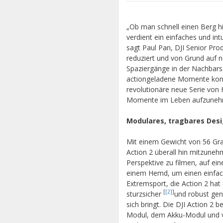
„Ob man schnell einen Berg hi
verdient ein einfaches und in
sagt Paul Pan, DJI Senior Pr
reduziert und von Grund auf n
Spaziergänge in der Nachbarsc
actiongeladene Momente konfig
revolutionäre neue Serie von 
Momente im Leben aufzuneh
Modulares, tragbares Des
Mit einem Gewicht von 56 Gr
Action 2 überall hin mitzuneh
Perspektive zu filmen, auf ei
einem Hemd, um einen einfache
Extremsport, die Action 2 hat 
[
[2]
]
sturzsicher
und robust gen
sich bringt. Die DJI Action 
Modul, dem Akku-Modul und v