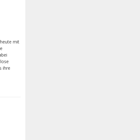
 heute mit
ge
abei
llose
s ihre